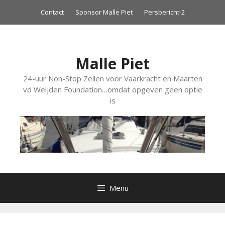
Ga
Contact
Sponsor Malle Piet
Persbericht-2
naar
de
inhoud
Malle Piet
24-uur Non-Stop Zeilen voor Vaarkracht en Maarten
vd Weijden Foundation…omdat opgeven geen optie
is
Menu