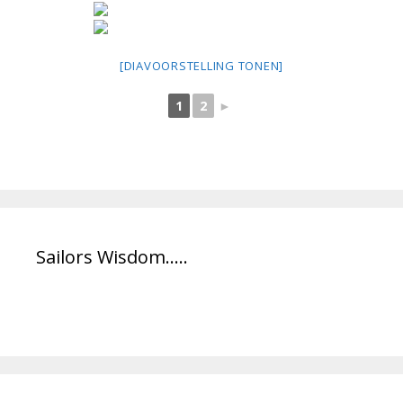
[DIAVOORSTELLING TONEN]
1
2
►
Sailors Wisdom…..