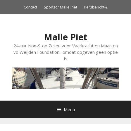
Ga
Contact
Sponsor Malle Piet
Persbericht-2
naar
de
inhoud
Malle Piet
24-uur Non-Stop Zeilen voor Vaarkracht en Maarten
vd Weijden Foundation…omdat opgeven geen optie
is
Menu