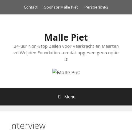
Ga
Contact
Sponsor Malle Piet
Persbericht-2
naar
de
inhoud
Malle Piet
24-uur Non-Stop Zeilen voor Vaarkracht en Maarten
vd Weijden Foundation…omdat opgeven geen optie
is
Menu
Interview