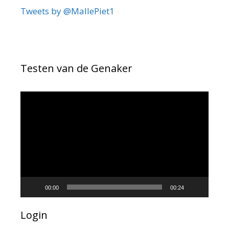
Tweets by @MallePiet1
Testen van de Genaker
Videospeler
00:00
00:24
Login