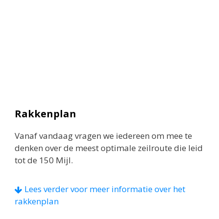
Rakkenplan
Vanaf vandaag vragen we iedereen om mee te
denken over de meest optimale zeilroute die leid
tot de 150 Mijl.
Vanaf vandaag vragen we zeilers om mee te
Lees verder voor meer informatie over het
denken over de meest optimale zeilroute die leid
rakkenplan
tot de 150 Mijl.