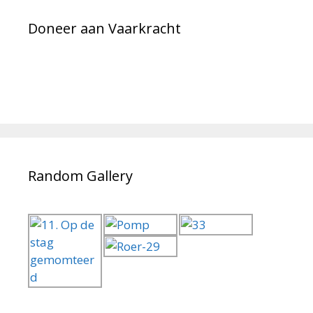
wijze plaats in Medemblik. Hier wordt de ‘Malle
Piet’ ontvangen met een ‘
Last Mile Salute’.
Doneer aan Vaarkracht
Finish programma Medemblik
(Let op finish programma is nog niet definitief)
Finish locatie is
havenhoofd
Oosterhaven Medemblik
18:00 – 18:30 Ontvangst, genodigden,
Random Gallery
sponsoren, geïnteresseerden kade
Oosterhaven Medemblik
18:30 Andere schippers die in de haven
liggen zijn in de buurt e.d. varen naar de
finishplaats.
19:00 Schepen varen met Malle Piet naar
binnen
‘
Last Mile salute
‘
19:45 Aankomst Malle Piet