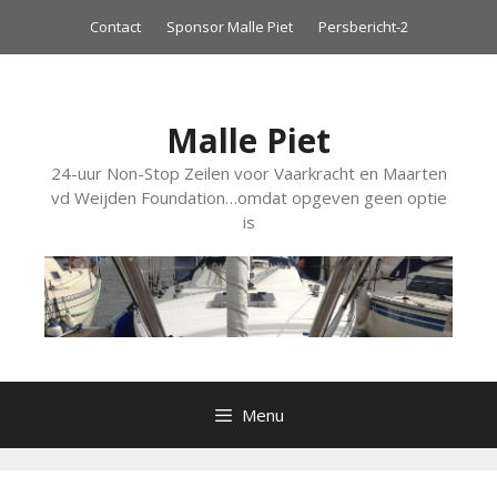
Ga
Contact
Sponsor Malle Piet
Persbericht-2
naar
de
inhoud
Malle Piet
24-uur Non-Stop Zeilen voor Vaarkracht en Maarten
vd Weijden Foundation…omdat opgeven geen optie
is
Menu