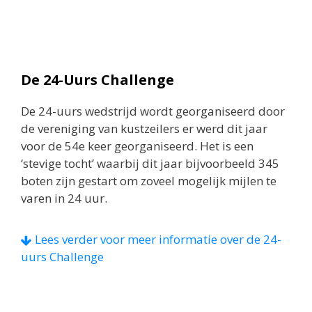
Deze route is vastgelegd in het zogenaamde
rakkenplan. De grootste uitdaging is om het
rakkenplan up to date te houden.
De 24-Uurs Challenge
Dit zowel vooraf als tijdens de race. De
rakkenplannen zullen dagelijks wijzigen door
De 24-uurs wedstrijd wordt georganiseerd door
veranderende omstandigheden.
de vereniging van kustzeilers er werd dit jaar
voor de 54e keer georganiseerd. Het is een
De rakkenplannen zijn geplaatst onder ‘Info 24
‘stevige tocht’ waarbij dit jaar bijvoorbeeld 345
uurs Challenge’ of
Klik Hier
boten zijn gestart om zoveel mogelijk mijlen te
varen in 24 uur.
We nodigen iedereen uit om mee te denken wat
de meest optimale rakkenplan zou kunnen zijn.
Lees verder voor meer informatie over de 24-
uurs Challenge
De 24-Uurs Challenge die we gaan zeilen is aan
strikte regels gebonden welke zijn vastgelegd in