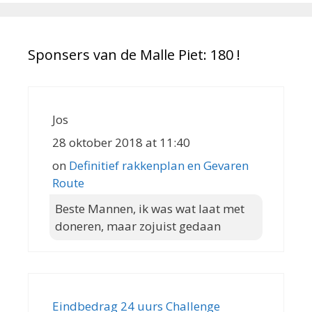
20:00 Welkoms woord door
vertegenwoordigers van de stichting.
20:30 Einde programma
Sponsers van de Malle Piet: 180 !
Jos
Meer informatie vindt op de website
28 oktober 2018 at 11:40
www.mallepiet.com
onder info 24-uurs
on
Definitief rakkenplan en Gevaren
Challenge of klik hier.
Route
Beste Mannen, ik was wat laat met
doneren, maar zojuist gedaan
Eindbedrag 24 uurs Challenge