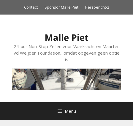
Ga
Contact
Sponsor Malle Piet
Persbericht-2
naar
de
inhoud
Malle Piet
24-uur Non-Stop Zeilen voor Vaarkracht en Maarten
vd Weijden Foundation…omdat opgeven geen optie
is
Menu