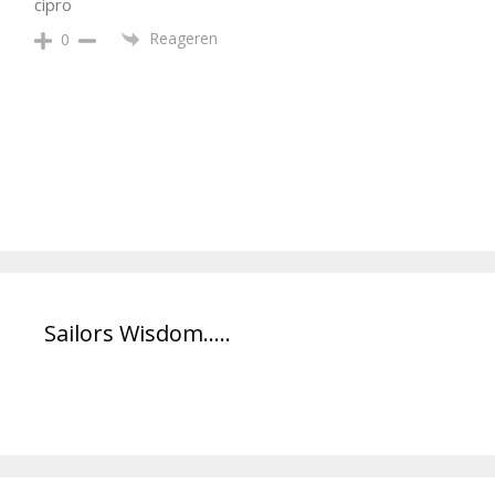
cipro
Reageren
0
Sailors Wisdom…..