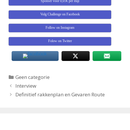
Sponser voor 0,05€ per mijl
Volg Challenge on Facebook
Follow on Instagram
Folow on Twitter
Categorieën
Geen categorie
Interview
Definitief rakkenplan en Gevaren Route