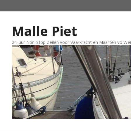
Ga
naar
de
inhoud
Malle Piet
24-uur Non-Stop Zeilen voor Vaarkracht en Maarten vd We