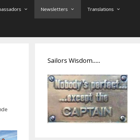
assadors
Newsletters
Translations
Sailors Wisdom…..
nde