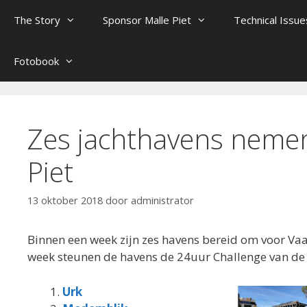
The Story
Sponsor Malle Piet
Technical Issue
Fotobook
Zes jachthavens neme
Piet
13 oktober 2018
door
administrator
Binnen een week zijn zes havens bereid om voor Va
week steunen de havens de 24uur Challenge van de 
Urk