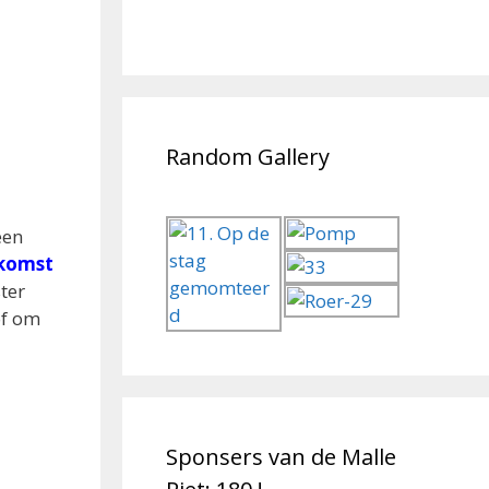
Random Gallery
een
nkomst
ter
of om
Sponsers van de Malle