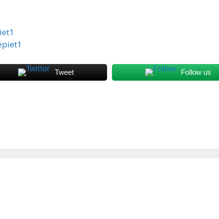
iet1
epiet1
Tweet
Follow us