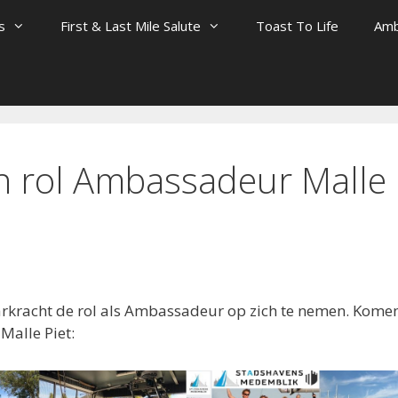
s
First & Last Mile Salute
Toast To Life
Amb
n rol Ambassadeur Malle
arkracht de rol als Ambassadeur op zich te nemen. Kome
Malle Piet: