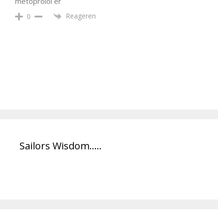
metoprolol er
Reageren
0
Sailors Wisdom…..