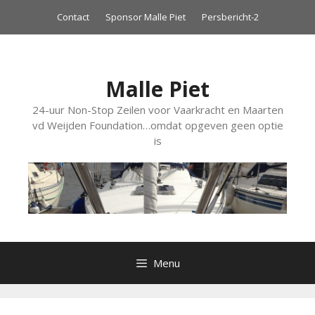
Ga
Contact
Sponsor Malle Piet
Persbericht-2
naar
de
inhoud
Malle Piet
24-uur Non-Stop Zeilen voor Vaarkracht en Maarten
vd Weijden Foundation…omdat opgeven geen optie
is
Menu