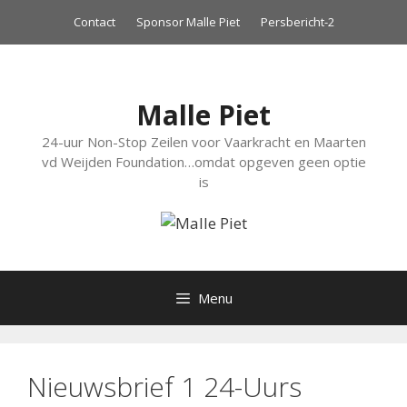
Ga
Contact
Sponsor Malle Piet
Persbericht-2
naar
de
inhoud
Malle Piet
24-uur Non-Stop Zeilen voor Vaarkracht en Maarten
vd Weijden Foundation…omdat opgeven geen optie
is
Menu
Nieuwsbrief 1 24-Uurs