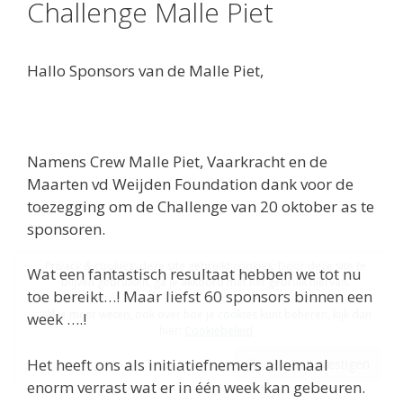
Challenge Malle Piet
Hallo Sponsors van de Malle Piet,
Namens Crew Malle Piet, Vaarkracht en de
Maarten vd Weijden Foundation dank voor de
toezegging om de Challenge van 20 oktober as te
sponsoren.
Privacy & cookies: deze site gebruikt cookies. Door deze site te
Wat een fantastisch resultaat hebben we tot nu
blijven gebruiken, ga je akkoord met het gebruik hiervan.
toe bereikt…! Maar liefst 60 sponsors binnen een
Wil je meer weten, ook over hoe je cookies kunt beheren, kijk dan
week ….!
hier:
Cookiebeleid
Het heeft ons als initiatiefnemers allemaal
enorm verrast wat er in één week kan gebeuren.