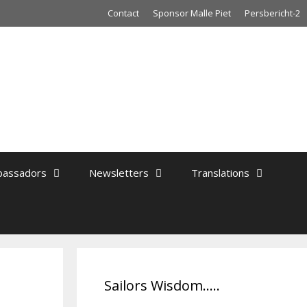
Contact
Sponsor Malle Piet
Persbericht-2
assadors
Newsletters
Translations
Sailors Wisdom…..