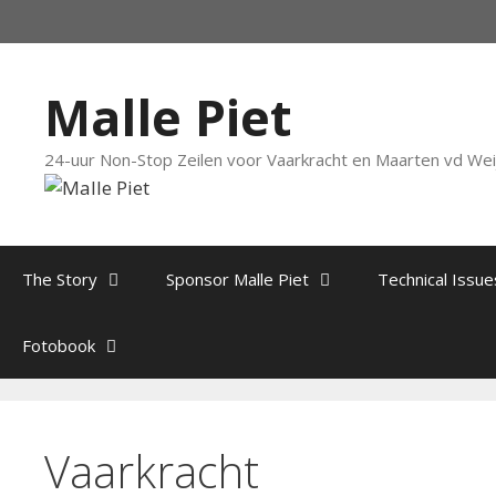
Ga
naar
de
inhoud
Malle Piet
24-uur Non-Stop Zeilen voor Vaarkracht en Maarten vd We
The Story
Sponsor Malle Piet
Technical Issue
Fotobook
Vaarkracht