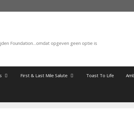
ijden Foundation…omdat opgeven geen optie is
s
First & Last Mile Salute
Toast To Life
Amb