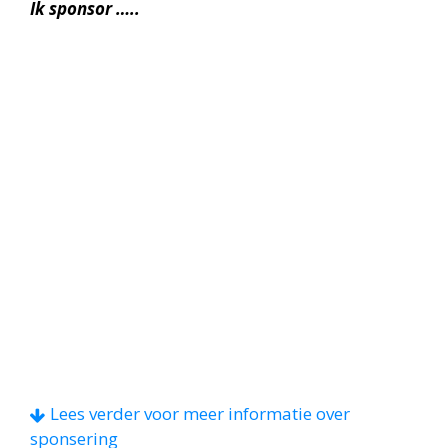
Ik sponsor …..
Door een reactie te geven weten we dat je ons
Lees verder voor meer informatie over
wilt sponseren en kun je op de 20e je bedrag
sponsering