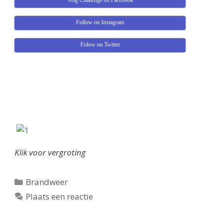
Volg Challenge on Facebook
Follow on Instagram
Folow on Twitter
Klik voor vergroting
Categorieën
Brandweer
Plaats een reactie