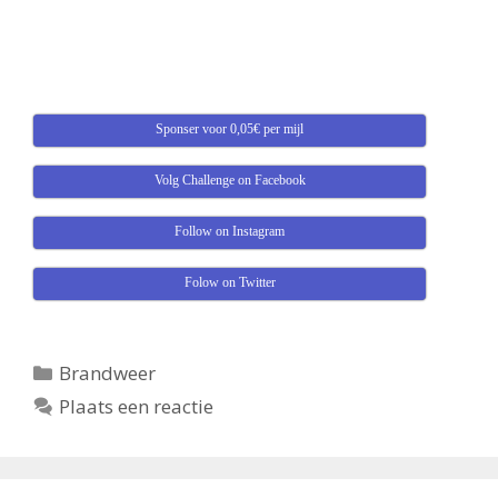
Sponser voor 0,05€ per mijl
Volg Challenge on Facebook
Follow on Instagram
Folow on Twitter
Categorieën
Brandweer
Plaats een reactie