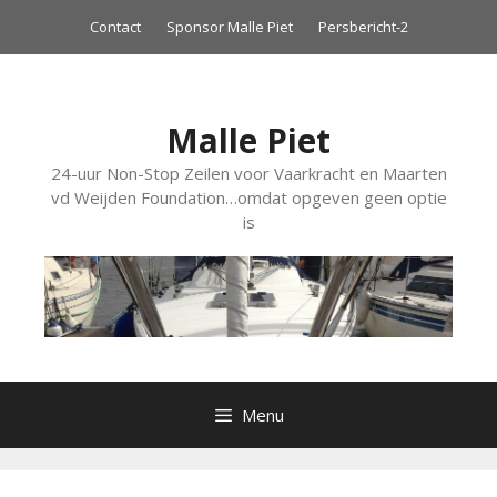
Ga
Contact
Sponsor Malle Piet
Persbericht-2
naar
de
inhoud
Malle Piet
24-uur Non-Stop Zeilen voor Vaarkracht en Maarten
vd Weijden Foundation…omdat opgeven geen optie
is
Menu